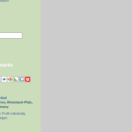
eutsch
kmarks
Nail
ms, Rheinland-Pfalz,
rmany
 Profil vollständig
eigen