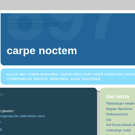
carpe noctem
ALLES WAS EINEM MANCHMAL DURCH DEN KOPF ODER SONSTIGE ORGA
VORNEHMLICH NACHTS, MANCHMAL AUCH TAGSÜBER.
08
das letzte
Plattenärger wieder
Illegaler Bewohner
t glauben:
Reifenwechsel
etrugsmasche zieht immer noch
.
Oje
y
Auf Deutschlands 
26
Unterwegs mobil