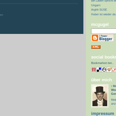
Bin Laden spricht d
Ungarn
:
Arghh SUSE
Huber ist wieder da
hen
mcgugel
social boo
Bookmarken bei
...
über mich
:
Mc
Wor
Ge
Mein
anz
impressum