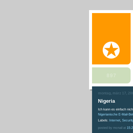
montag, märz 17, 20
Nigeria
Ich kann es einfach nich
Nigerianische E-Mail-B
Labels:
Internet
,
Securit
posted by mcnail at
15: