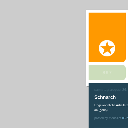
samstag, august 26,
Schnarch
Ungewöhnliche Arbeitst
an (gähn).
posted by mcnail at
05: