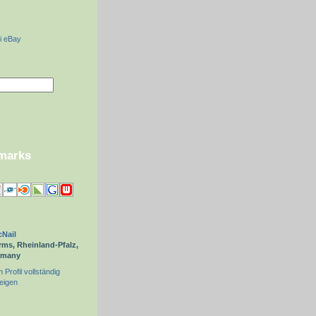
i eBay
kmarks
Nail
ms, Rheinland-Pfalz,
rmany
 Profil vollständig
eigen