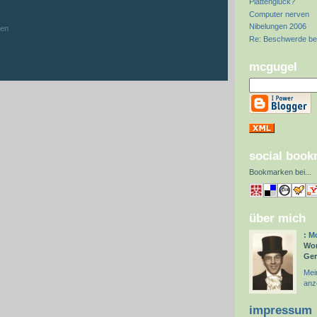
Plattenglück?
:
Computer nerven
Nibelungen 2006
hen
Re: Beschwerde be
mcgugel
social boo
Bookmarken bei
...
über mich
:
Mc
Wor
Ge
Mein
anz
impressum