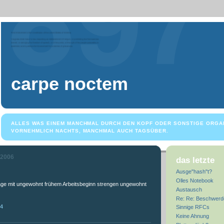
carpe noctem
ALLES WAS EINEM MANCHMAL DURCH DEN KOPF ODER SONSTIGE ORGA
VORNEHMLICH NACHTS, MANCHMAL AUCH TAGSÜBER.
 2006
das letzte
Ausge"hash"t?
Olles Notebook
age mit ungewohnt frühem Arbeitsbeginn strengen ungewohnt
Austausch
Re: Re: Beschwerd
24
Sinnige RFCs
Keine Ahnung