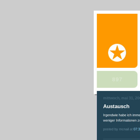
mittwoch, mai 31, 2
Austausch
Irgendwie habe ich imme
weniger Informationen z
posted by mcnail at
07: