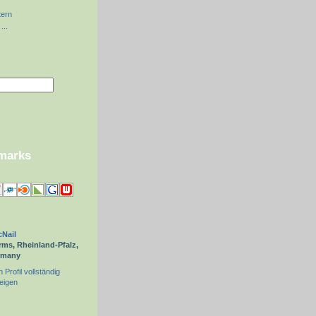
tern
...
kmarks
Nail
ms, Rheinland-Pfalz,
rmany
 Profil vollständig
eigen