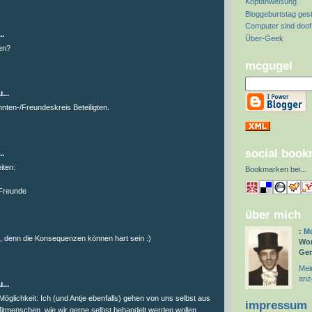
Kopfanweisung
:
Bloggeburtstag ges
Computer sind doof 
..
Über-Geek
en?
mcgugel
...
nnten-/Freundeskreis Beteiligten.
social boo
..
iten:
Bookmarken bei
...
 Freunde
über mich
:
Mc
, denn die Konsequenzen können hart sein :)
Wor
Ge
Mein
anz
...
 Möglichkeit: Ich (und Antje ebenfalls) gehen von uns selbst aus
impressum
tmenschen, wie wir gerne selbst behandelt werden wollen.