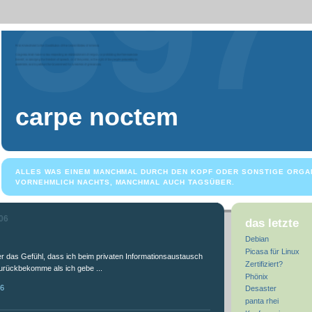
carpe noctem
ALLES WAS EINEM MANCHMAL DURCH DEN KOPF ODER SONSTIGE ORGA
VORNEHMLICH NACHTS, MANCHMAL AUCH TAGSÜBER.
006
das letzte
Debian
Picasa für Linux
r das Gefühl, dass ich beim privaten Informationsaustausch
Zertifiziert?
urückbekomme als ich gebe ...
Phönix
36
Desaster
panta rhei