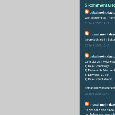
5 kommentare
bebal
meint dazu.
Wer bestimmt die Them
01 Juni, 2006 19:47
mcnail
meint dazu
theoretisch alle im Beka
02 Juni, 2006 10:48
bebal
meint dazu.
dann gibt es 4 Möglichke
1) Dein Gefühl trügt
2) Du hast die falschen
3) Du weisst zu viel
4) Dein Gefühl stimmt
Entscheide wohlüberlegt
05 Juni, 2006 19:44
mcnail
meint dazu
Es gibt noch eine fünfte
und behandeln unsere Mi