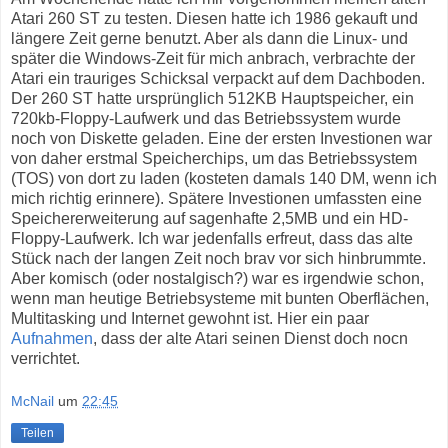
Atari 260 ST zu testen. Diesen hatte ich 1986 gekauft und
längere Zeit gerne benutzt. Aber als dann die Linux- und
später die Windows-Zeit für mich anbrach, verbrachte der
Atari ein trauriges Schicksal verpackt auf dem Dachboden.
Der 260 ST hatte ursprünglich 512KB Hauptspeicher, ein
720kb-Floppy-Laufwerk und das Betriebssystem wurde
noch von Diskette geladen. Eine der ersten Investionen war
von daher erstmal Speicherchips, um das Betriebssystem
(TOS) von dort zu laden (kosteten damals 140 DM, wenn ich
mich richtig erinnere). Spätere Investionen umfassten eine
Speichererweiterung auf sagenhafte 2,5MB und ein HD-
Floppy-Laufwerk. Ich war jedenfalls erfreut, dass das alte
Stück nach der langen Zeit noch brav vor sich hinbrummte.
Aber komisch (oder nostalgisch?) war es irgendwie schon,
wenn man heutige Betriebsysteme mit bunten Oberflächen,
Multitasking und Internet gewohnt ist. Hier ein paar
Aufnahmen
, dass der alte Atari seinen Dienst doch nocn
verrichtet.
McNail
um
22:45
Teilen