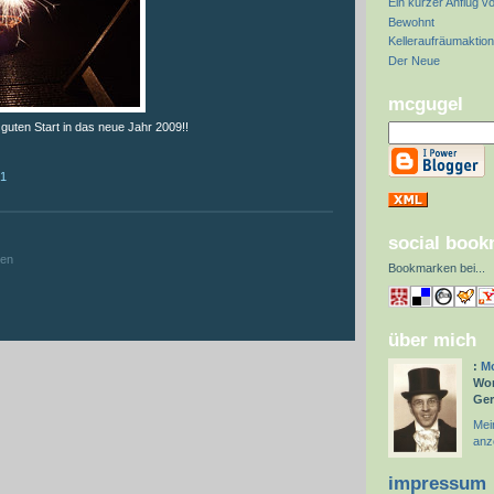
Ein kurzer Anflug v
Bewohnt
Kelleraufräumaktio
Der Neue
mcgugel
guten Start in das neue Jahr 2009!!
01
:
social boo
hen
Bookmarken bei
...
über mich
:
Mc
Wor
Ge
Mein
anz
impressum