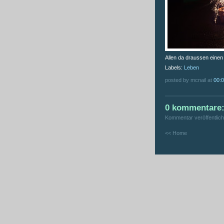
Allen da draussen einen 
Labels:
Leben
posted by mcnail at
00:
0 kommentare
Kommentar veröffentlic
<< Home