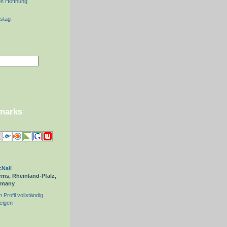
on Hoffnung
nstag
kmarks
Nail
ms, Rheinland-Pfalz,
rmany
 Profil vollständig
eigen