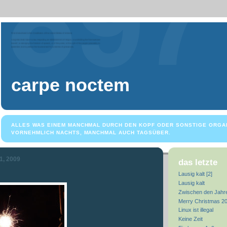
carpe noctem
ALLES WAS EINEM MANCHMAL DURCH DEN KOPF ODER SONSTIGE ORGA
VORNEHMLICH NACHTS, MANCHMAL AUCH TAGSÜBER.
1, 2009
das letzte
Lausig kalt [2]
Lausig kalt
Zwischen den Jahr
Merry Christmas 2
Linux ist illegal
Keine Zeit