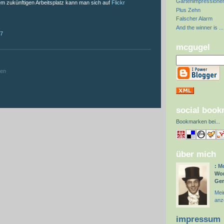
Gartenimpressione
em zukünftigen Arbeitsplatz kann man sich auf
Flickr
Plus Zehn
Falscher Alarm
And the winner is ...
57
mcgugel
:
hen
social boo
Bookmarken bei
...
über mich
:
Mc
Wor
Ge
Mein
anz
impressum