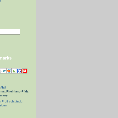
n
kmarks
Nail
ms, Rheinland-Pfalz,
rmany
 Profil vollständig
eigen