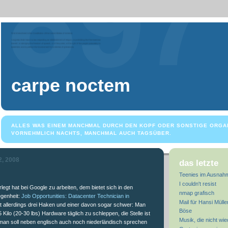
carpe noctem
ALLES WAS EINEM MANCHMAL DURCH DEN KOPF ODER SONSTIGE ORGA
VORNEHMLICH NACHTS, MANCHMAL AUCH TAGSÜBER.
2, 2008
das letzte
Teenies im Ausnah
I couldn't resist
egt hat bei Google zu arbeiten, dem bietet sich in den
nmap grafisch
egenheit:
Job Opportunities: Datacenter Technician in
Mail für Hansi Mülle
at allerdings drei Haken und einer davon sogar schwer: Man
Böse
15 Kilo (20-30 lbs) Hardware täglich zu schleppen, die Stelle ist
Musik, die nicht wi
 man soll neben englisch auch noch niederländisch sprechen