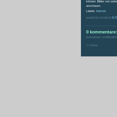
können. Bilder von sein
anschauen.
Labels:
Internet
posted by mcnail at
21:
0 kommentare
Kommentar veröffentlic
<< Home