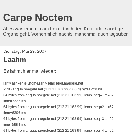
Carpe Noctem
Alles was einem manchmal durch den Kopf oder sonstige
Organe geht. Vornehmlich nachts, manchmal auch tagsüber.
Dienstag, Mai 29, 2007
Laahm
Es lahmt hier mal wieder:
ralf@ashkente]:/home/ralf > ping blog.naegele.net
PING angua.naegele.net (212.21.163.99) 56(84) bytes of data.
64 bytes from angua.naegele.net (212.21.163.99): icmp_seq=1 ttl=62
time=7327 ms
64 bytes from angua.naegele.net (212.21.163.99): icmp_seq=2 ttl=62
time=6396 ms
64 bytes from angua.naegele.net (212.21.163.99): icmp_seq=3 ttl=62
time=5964 ms
64 bytes from angua.naegele.net (212.21.163.99): icmp_seq=4 ttl=62