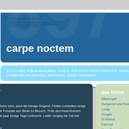
carpe noctem
ALLES WAS EINEM MANCHMAL DURCH DEN KOPF ODER SONSTIGE ORGA
VORNEHMLICH NACHTS, MANCHMAL AUCH TAGSÜBER.
06
das letzte
Nibelungen
Hungernot und Pani
e Reise wert, auch die hiesige Gegend. Finden zumindest einige
Lustig
 wir Freunde aus Berlin zu Besuch. Trotz durchwachsenem
Neugier
in paar lustige Tage verbracht. Leider verging die Zeit wie
Drahtesel
Fahrrad
18