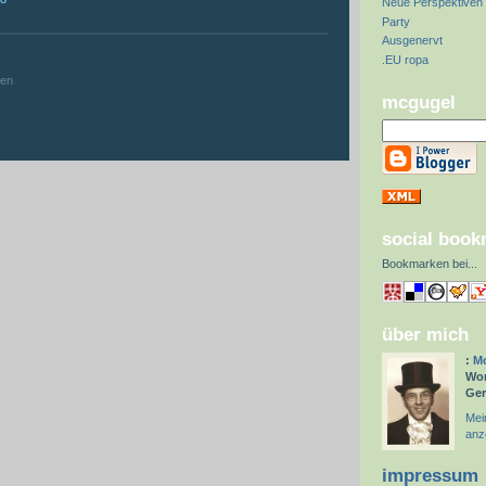
Neue Perspektiven
Party
Ausgenervt
:
.EU ropa
hen
mcgugel
social boo
Bookmarken bei
...
über mich
:
Mc
Wor
Ge
Mein
anz
impressum