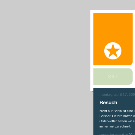
montag, april 17, 20
Besuch
Nicht nur Berlin ist ein
Berliner. Ostern hatten
Osterwetter hatten wir e
immer viel zu schnell.
posted by mcnail at
20: