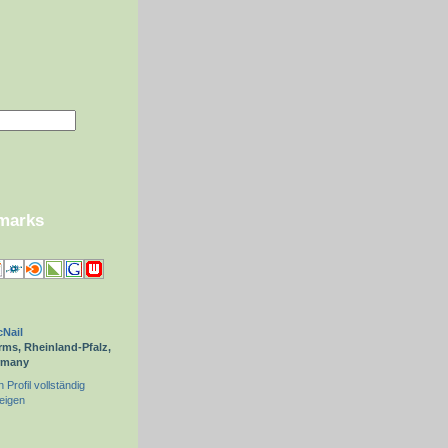
kmarks
Nail
ms, Rheinland-Pfalz,
rmany
 Profil vollständig
eigen