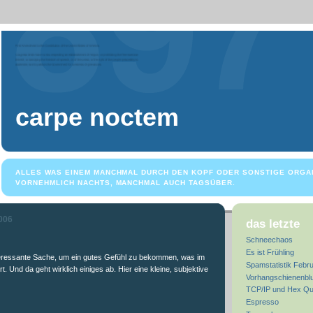
carpe noctem
ALLES WAS EINEM MANCHMAL DURCH DEN KOPF ODER SONSTIGE ORGA
VORNEHMLICH NACHTS, MANCHMAL AUCH TAGSÜBER.
006
das letzte
Schneechaos
Es ist Frühling
teressante Sache, um ein gutes Gefühl zu bekommen, was im
Spamstatistik Febr
t. Und da geht wirklich einiges ab. Hier eine kleine, subjektive
Vorhangschienenbl
TCP/IP und Hex Qu
Espresso