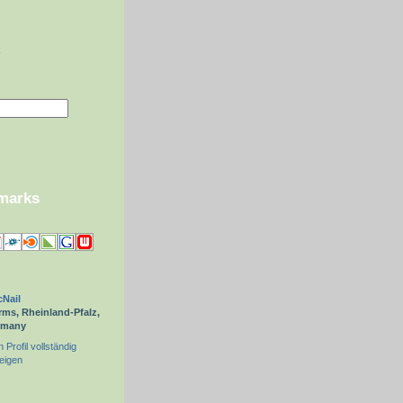
k
kmarks
Nail
ms, Rheinland-Pfalz,
rmany
 Profil vollständig
eigen