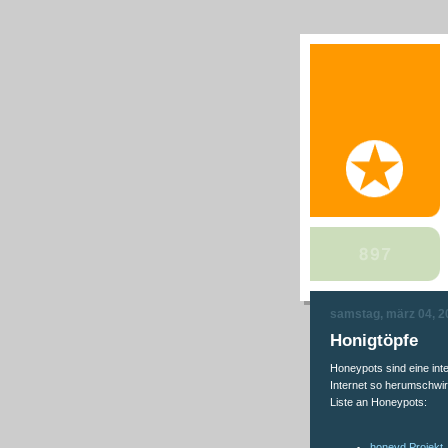
samstag, märz 04, 2
Honigtöpfe
Honeypots sind eine in
Internet so herumschwirr
Liste an Honeypots:
honeyd Projekt