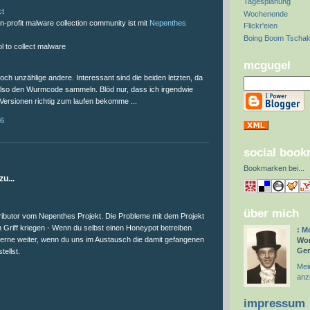
Tagesplanung
ct
Wochenende
n-profit malware collection community ist mit
Nepenthes
Flickr'eien
Boing Boom Tscha
l to collect malware
mcgugel
och unzählige andere. Interessant sind die beiden letzten, da
 also den Wurmcode sammeln. Blöd nur, dass ich irgendwie
 Versionen richtig zum laufen bekomme ...
06
social boo
:
Bookmarken bei
...
u...
über mich
tributor vom Nepenthes Projekt. Die Probleme mit dem Projekt
n Griff kriegen - Wenn du selbst einen Honeypot betreiben
:
Mc
 gerne weiter, wenn du uns im Austausch die damit gefangenen
Wor
Ge
ellst.
Mein
anz
impressum