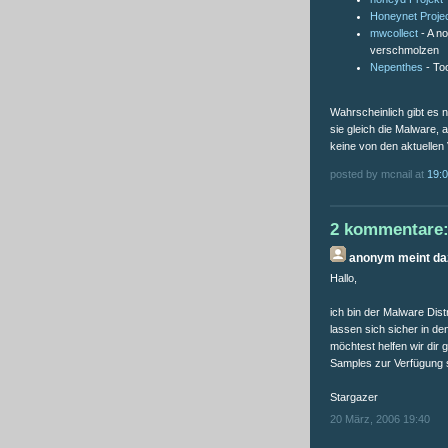
Honeynet Proje
mwcollect
- A no
verschmolzen
Nepenthes
- Too
Wahrscheinlich gibt es n
sie gleich die Malware,
keine von den aktuellen
posted by mcnail at
19:
2 kommentare
anonym
meint daz
Hallo,
ich bin der Malware Dis
lassen sich sicher in de
möchtest helfen wir dir
Samples zur Verfügung st
Stargazer
20 März, 2006 19:40