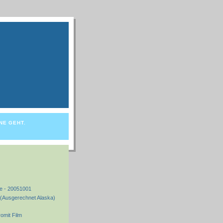
NE GEHT.
e - 20051001
(Ausgerechnet Alaska)
omit Film