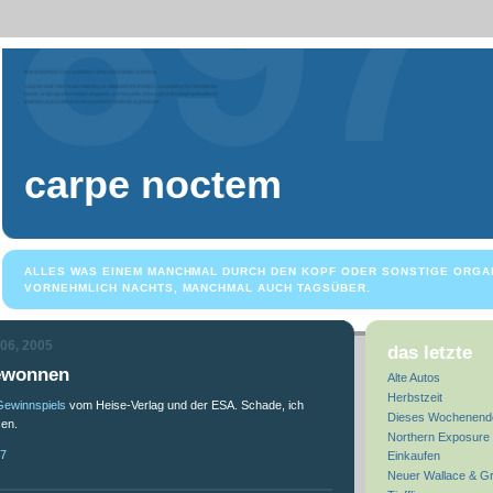
carpe noctem
ALLES WAS EINEM MANCHMAL DURCH DEN KOPF ODER SONSTIGE ORGA
VORNEHMLICH NACHTS, MANCHMAL AUCH TAGSÜBER.
 06, 2005
das letzte
gewonnen
Alte Autos
Herbstzeit
ewinnspiels
vom Heise-Verlag und der ESA. Schade, ich
Dieses Wochenend
en.
Northern Exposure 
17
Einkaufen
Neuer Wallace & Gr