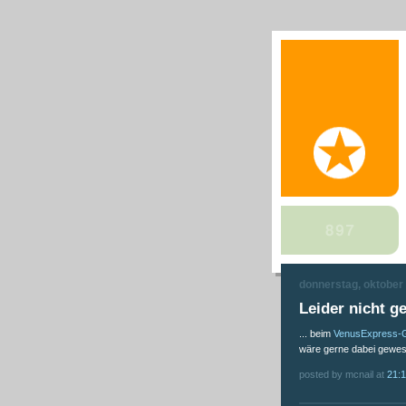
donnerstag, oktober
Leider nicht 
... beim
VenusExpress-G
wäre gerne dabei gewes
posted by mcnail at
21: