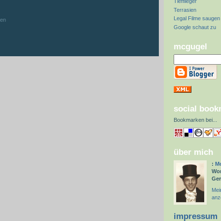
Tiefflieger
:
Terrasien
Legal Filme saugen
hen
Google schaut zu
mcgugel
social boo
Bookmarken bei
...
über mich
:
Mc
Wor
Ge
Mein
anz
impressum