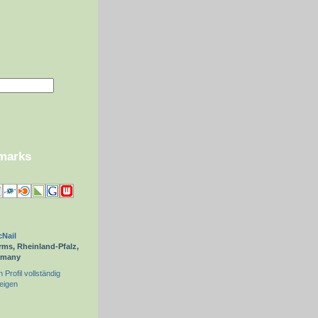
kmarks
Nail
ms, Rheinland-Pfalz,
rmany
 Profil vollständig
eigen