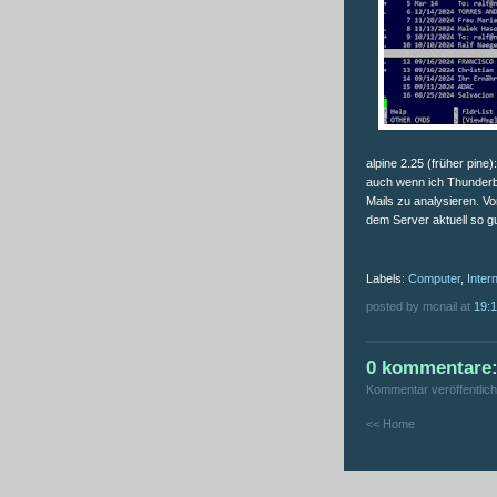
alpine 2.25 (früher pine
auch wenn ich Thunderbir
Mails zu analysieren. V
dem Server aktuell so 
Labels:
Computer
,
Inter
posted by mcnail at
19:
0 kommentare
Kommentar veröffentlic
<< Home