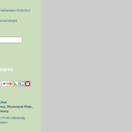
stehenden Osterfest
mal klingelt
kmarks
Nail
ms, Rheinland-Pfalz,
rmany
 Profil vollständig
eigen