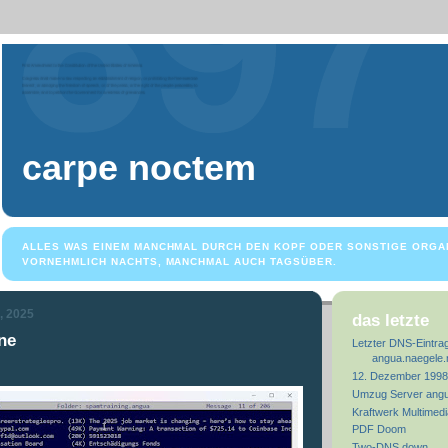
carpe noctem
ALLES WAS EINEM MANCHMAL DURCH DEN KOPF ODER SONSTIGE ORGA
VORNEHMLICH NACHTS, MANCHMAL AUCH TAGSÜBER.
, 2025
das letzte
ine
Letzter DNS-Eintra
angua.naegele.
12. Dezember 1998
Umzug Server angu
Kraftwerk Multimed
PDF Doom
Two-DNS down