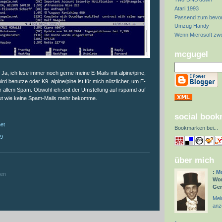
Atari 1993
Passend zum bevor
Umzug Handy
Wenn Microsoft zwei
mcgugel
): Ja, ich lese immer noch gerne meine E-Mails mit alpine/pine,
d benutze oder K9. alpine/pine ist für mich nützlicher, um E-
or allem Spam. Obwohl ich seit der Umstellung auf rspamd auf
gut wie keine Spam-Mails mehr bekomme.
social boo
net
Bookmarken bei
...
19
über mich
:
:
Mc
hen
Wor
Ge
Mein
anz