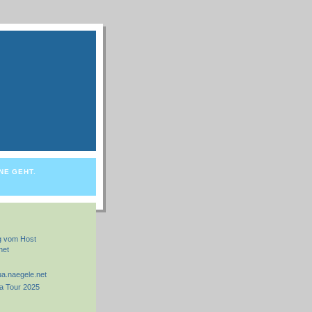
NE GEHT.
g vom Host
net
a.naegele.net
ia Tour 2025