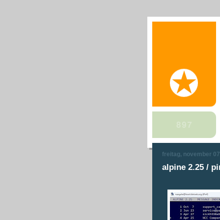
freitag, november 07
alpine 2.25 / p