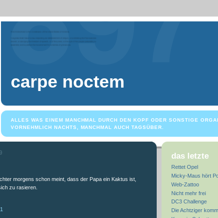
carpe noctem
ALLES WAS EINEM MANCHMAL DURCH DEN KOPF ODER SONSTIGE ORGA
VORNEHMLICH NACHTS, MANCHMAL AUCH TAGSÜBER.
9
das letzte
Rettet Opel
Micky-Maus hört Po
chter morgens schon meint, dass der Papa ein Kaktus ist,
Web-Zattoo
sich zu rasieren.
Nicht mehr frei
DC3 Challenge
51
Die Achtziger kom