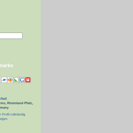
kmarks
Nail
ms, Rheinland-Pfalz,
rmany
 Profil vollständig
eigen