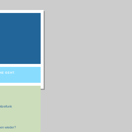
NE GEHT.
lizeifunk
men wieder?