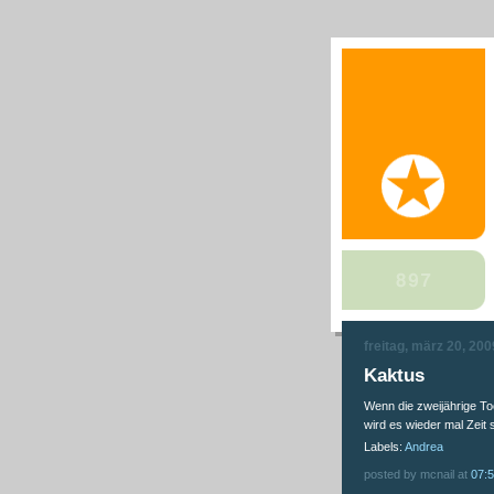
freitag, märz 20, 200
Kaktus
Wenn die zweijährige To
wird es wieder mal Zeit 
Labels:
Andrea
posted by mcnail at
07: