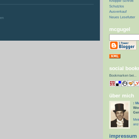
Knoppix-Schrott
Schutzlos
:
Ausverkauf
Neues Lesefutter
hen
mcgugel
social boo
Bookmarken bei
...
über mich
:
Mc
Wor
Ge
Mein
anz
impressum