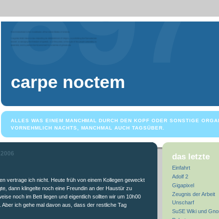
carpe noctem
ALLES WAS EINEM MANCHMAL DURCH DEN KOPF ODER SONSTIGE ORGA
VORNEHMLICH NACHTS, MANCHMAL AUCH TAGSÜBER.
 2006
das letzte
Einfahrt
Adolf 2
 vertrage ich nicht. Heute früh von einem Kollegen geweckt
Gigapixel
gte, dann klingelte noch eine Freundin an der Haustür zu
Zeugnis der Arbeit
eise noch im Bett liegen und eigentlich sollten wir um 10h00
Unscharf
 Aber ich gehe mal davon aus, dass der restliche Tag
SuSE Wiki und Gn