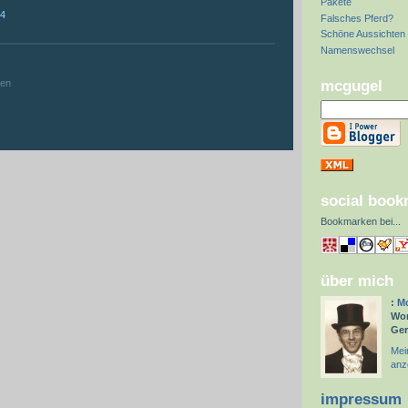
Pakete
14
Falsches Pferd?
Schöne Aussichten
Namenswechsel
:
mcgugel
hen
social boo
Bookmarken bei
...
über mich
:
Mc
Wor
Ge
Mein
anz
impressum