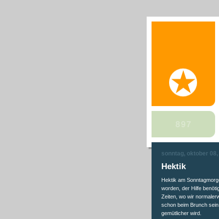
sonntag, oktober 08,
Hektik
Hektik am Sonntagmorgen
worden, der Hilfe benöti
Zeiten, wo wir normalerw
schon beim Brunch sein.
gemütlicher wird.