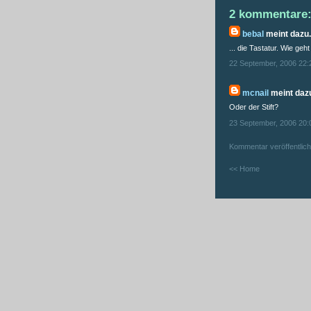
2 kommentare
bebal
meint dazu.
... die Tastatur. Wie geh
22 September, 2006 22:
mcnail
meint dazu
Oder der Stift?
23 September, 2006 20:
Kommentar veröffentlic
<< Home