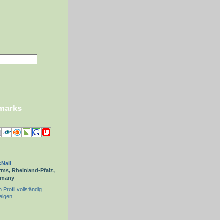
kmarks
Nail
ms, Rheinland-Pfalz,
rmany
 Profil vollständig
eigen