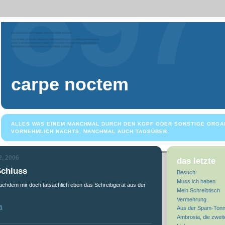
carpe noctem
ALLES WAS EINEM MANCHMAL DURCH DEN KOPF ODER SONSTIGE ORGA
VORNEHMLICH NACHTS, MANCHMAL AUCH TAGSÜBER.
2, 2006
das letzte
Schluss
Besuch
Muss ich haben
nachdem mir doch tatsächlich eben das Schreibgerät aus der
Mein Schreibtisch
Vermehrung
1
Aus der Spam-Ton
Ambrosia, die zweit