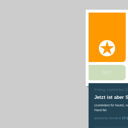
freitag, september 2
Jetzt ist aber 
(zumindest für heute), 
Hand fiel.
posted by mcnail at
17:1