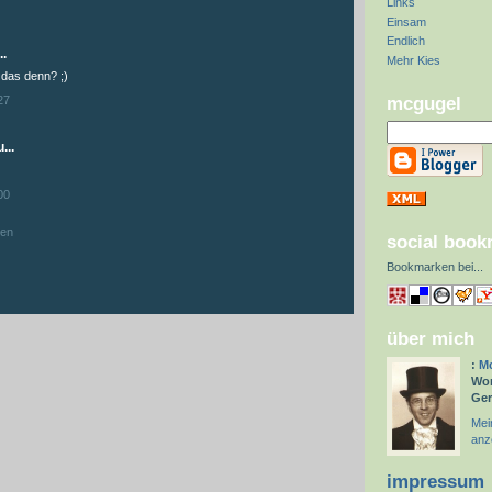
Links
:
Einsam
Endlich
..
Mehr Kies
t das denn? ;)
mcgugel
27
...
00
hen
social boo
Bookmarken bei
...
über mich
:
Mc
Wor
Ge
Mein
anz
impressum