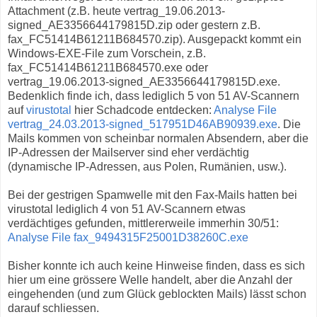
Attachment (z.B. heute vertrag_19.06.2013-
signed_AE3356644179815D.zip oder gestern z.B.
fax_FC51414B61211B684570.zip). Ausgepackt kommt ein
Windows-EXE-File zum Vorschein, z.B.
fax_FC51414B61211B684570.exe oder
vertrag_19.06.2013-signed_AE3356644179815D.exe.
Bedenklich finde ich, dass lediglich 5 von 51 AV-Scannern
auf
virustotal
hier Schadcode entdecken:
Analyse File
vertrag_24.03.2013-signed_517951D46AB90939.exe
. Die
Mails kommen von scheinbar normalen Absendern, aber die
IP-Adressen der Mailserver sind eher verdächtig
(dynamische IP-Adressen, aus Polen, Rumänien, usw.).
Bei der gestrigen Spamwelle mit den Fax-Mails hatten bei
virustotal lediglich 4 von 51 AV-Scannern etwas
verdächtiges gefunden, mittlererweile immerhin 30/51:
Analyse File fax_9494315F25001D38260C.exe
Bisher konnte ich auch keine Hinweise finden, dass es sich
hier um eine grössere Welle handelt, aber die Anzahl der
eingehenden (und zum Glück geblockten Mails) lässt schon
darauf schliessen.