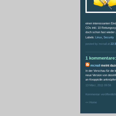
einen interessanten Ein
CDs inkl. 10 Rettungssy
doch schon fast wieder 
Labels:
Linux
,
Security
posted by mcnail at
22:
1 kommentare
mcnail
meint dazu
In der Vorschau für die
neue Version von desinfe
an Knoppicilin anknüpfe
13 März, 2011 09:56
Kommentar veröffentlic
<< Home