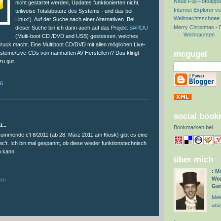
Neue Fuji-Fotoappa
nicht gestartet werden, Updates funktionierten nicht,
Internet Explorer vs
teilweise Totalabsturz des Systems - und das bei
Weihnachtsschnee
Linux!). Auf der Suche nach einer Alternativen. Bei
Merry Christmas - B
dieser Suche bin ich dann auch auf das Projekt
SARDU
Weihnachten
(Multi-boot CD /DVD and USB) gestossen, welches
druck macht. Eine Multiboot CD/DVD mit allen möglichen Live-
mcgugel
steme/Live-CDs von namhaften AV-Herstellern? Das klingt
zu gut.
36
:
social boo
...
Bookmarken bei
...
 kommende c't 8/2011 (ab 28. März 2011 am Kiosk) gibt es eine
c't. Ich bin mal gespannt, ob diese wieder funktionstechnisch
n kann.
über mich
:
Mc
Wor
hen
Ge
Mein
anz