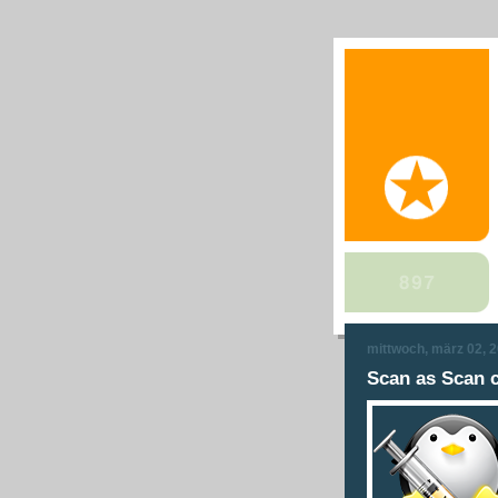
mittwoch, märz 02, 
Scan as Scan 