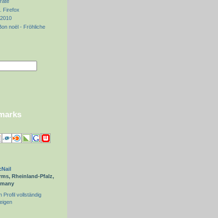
rate
. Firefox
 2010
on noël - Fröhliche
kmarks
Nail
ms, Rheinland-Pfalz,
rmany
 Profil vollständig
eigen