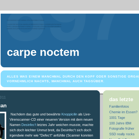
carpe noctem
ALLES WAS EINEM MANCHMAL DURCH DEN KOPF ODER SONSTIGE ORGA
VORNEHMLICH NACHTS, MANCHMAL AUCH TAGSÜBER.
2011
das letzte
can
Familienfotos
Chemie im Essen?
Nachdem das gute und bewährte
Knoppicilin
als Live-
1001 Tage
Virenscanner-CD einer neueren Version mit dem neuen
100 Jahre IBM
Namen
Desinfec't
letztes Jahr weichen musste, machte
Fotografie früher
sich doch leichter Unmut breit, da Desinfec't sich doch
SSD really rocks
irgendwie mehr wie "Defec't" anfühlte (Scanner konnten