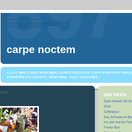
carpe noctem
ALLES WAS EINEM MANCHMAL DURCH DEN KOPF ODER SONSTIGE ORGA
VORNEHMLICH NACHTS, MANCHMAL AUCH TAGSÜBER.
 2009
das letzte
Duke Nukem 3D für
2010
Golfklasse
Das Schwein im Ba
Ich war mal ein Fah
Freetz-Box