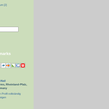
um [2]
kmarks
Nail
ms, Rheinland-Pfalz,
rmany
 Profil vollständig
eigen