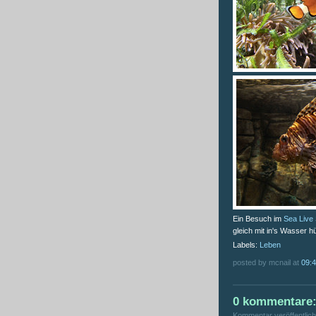
Ein Besuch im
Sea Live
gleich mit in's Wasser h
Labels:
Leben
posted by mcnail at
09:
0 kommentare
Kommentar veröffentlic