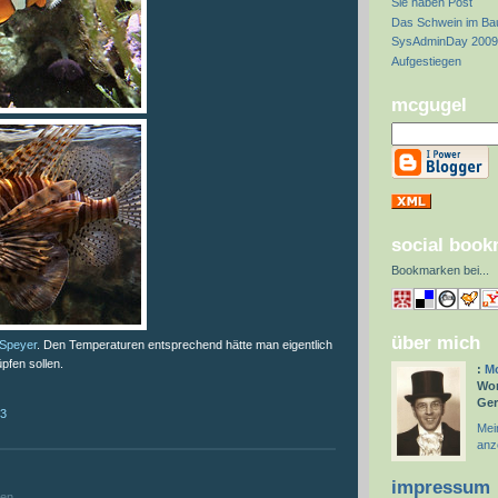
Sie haben Post
Das Schwein im Ba
SysAdminDay 2009
Aufgestiegen
mcgugel
social boo
Bookmarken bei
...
über mich
 Speyer
. Den Temperaturen entsprechend hätte man eigentlich
üpfen sollen.
:
Mc
Wor
Ge
43
Mein
anz
:
impressum
hen