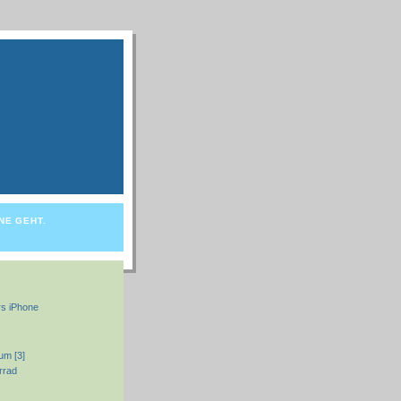
NE GEHT.
s iPhone
um [3]
rrad