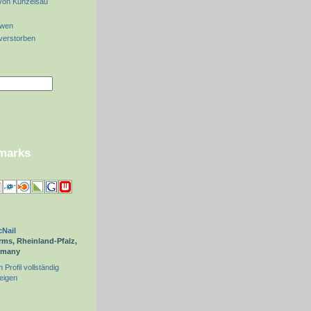
von Künzelsau
öwen
 verstorben
kmarks
Nail
ms, Rheinland-Pfalz,
rmany
 Profil vollständig
eigen