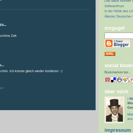
Das blaue Wunder 
Softwarefrust
In der Höhle des L
:
Ältester Deutscher
u...
mcgugel
 schöne Zeit.
social boo
...
hön. Ich könnte gleich wieder losfahren :-)
Bookmarken bei
...
hen
über mich
:
Mc
Wor
Ge
Mein
anz
impressum