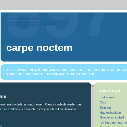
carpe noctem
ALLES WAS EINEM MANCHMAL DURCH DEN KOPF ODER SONSTIGE ORGA
VORNEHMLICH NACHTS, MANCHMAL AUCH TAGSÜBER.
08
das letzte
hle
tanto caldo
Cool
n wenig merkwürdig an nach einem Campingurlaub wieder das
Seltsam
er zu schlafen (ich könnte mich ja auch auf die Terrasse
Hackerhacking
Google as a shell
Ich bin dann auch 
30