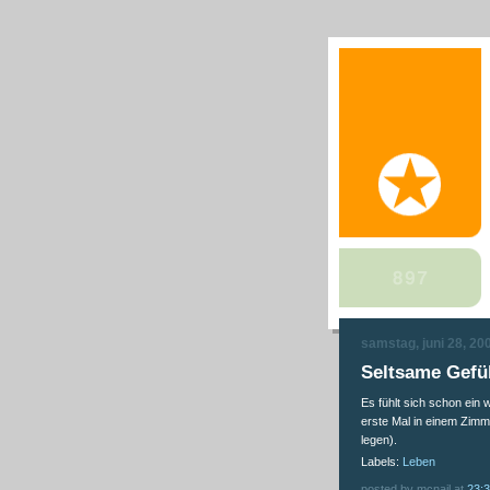
samstag, juni 28, 20
Seltsame Gefü
Es fühlt sich schon ei
erste Mal in einem Zimm
legen).
Labels:
Leben
posted by mcnail at
23: