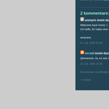
2 kommentare
anonym
meint daz
Welcome back home :)
Ich hoffe, ihr hattet eine
amarana
01 Juli, 2008 20:29
mcnail
meint dazu
@amarana: Ja, es war sc
02 Juli, 2008 10:30
Kommentar veröffentlic
<< Home