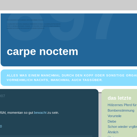
carpe noctem
ALLES WAS EINEM MANCHMAL DURCH DEN KOPF ODER SONSTIGE ORGA
VORNEHMLICH NACHTS, MANCHMAL AUCH TAGSÜBER.
007
das letzte
Hölzernes Pferd für
Bombenstimmung
fühl, momentan so gut
bewacht
zu sein.
Vorurteile
Diebe
50
Schon wieder vrglb
Ähnlich