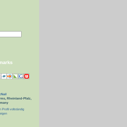
kmarks
Nail
ms, Rheinland-Pfalz,
rmany
 Profil vollständig
eigen