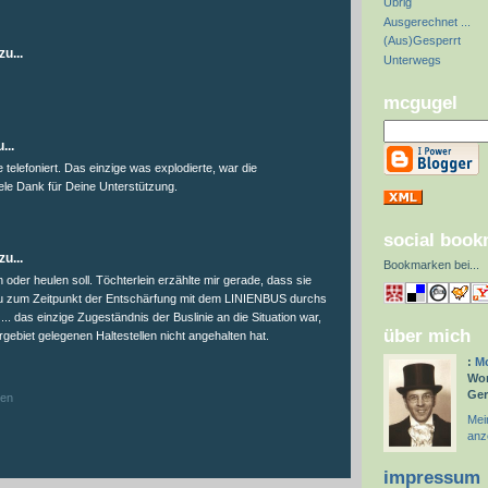
Übrig
:
Ausgerechnet ...
(Aus)Gesperrt
u...
Unterwegs
mcgugel
...
telefoniert. Das einzige was explodierte, war die
iele Dank für Deine Unterstützung.
social boo
u...
Bookmarken bei
...
n oder heulen soll. Töchterlein erzählte mir gerade, dass sie
au zum Zeitpunkt der Entschärfung mit dem LINIENBUS durchs
... das einzige Zugeständnis der Buslinie an die Situation war,
über mich
rgebiet gelegenen Haltestellen nicht angehalten hat.
:
Mc
Wor
Ge
hen
Mein
anz
impressum