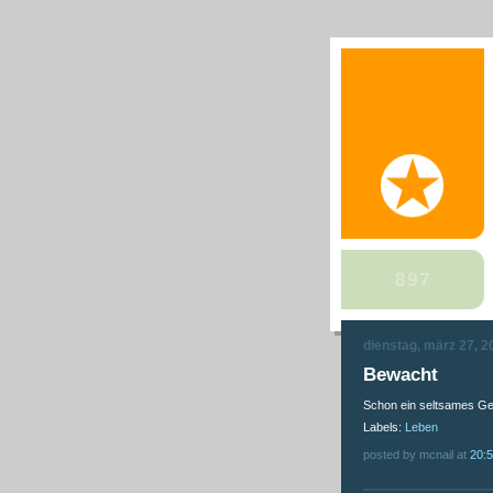
dienstag, märz 27, 2
Bewacht
Schon ein seltsames Ge
Labels:
Leben
posted by mcnail at
20: