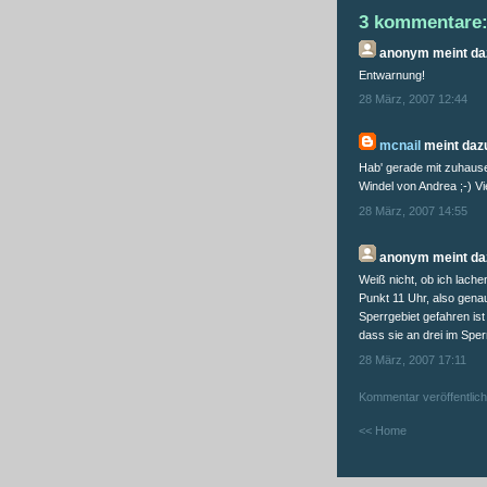
3 kommentare
anonym
meint daz
Entwarnung!
28 März, 2007 12:44
mcnail
meint dazu
Hab' gerade mit zuhause 
Windel von Andrea ;-) V
28 März, 2007 14:55
anonym
meint daz
Weiß nicht, ob ich lache
Punkt 11 Uhr, also gen
Sperrgebiet gefahren ist 
dass sie an drei im Sper
28 März, 2007 17:11
Kommentar veröffentlic
<< Home