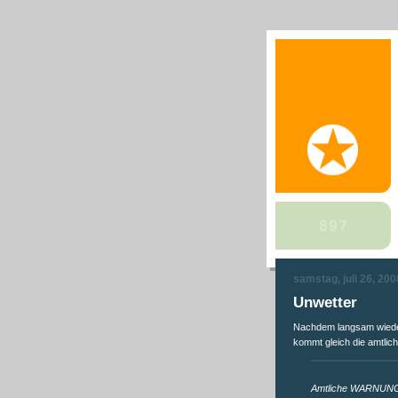
samstag, juli 26, 200
Unwetter
Nachdem langsam wieder
kommt gleich die amtli
Amtliche WARNUN