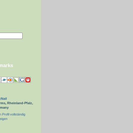
kmarks
Nail
ms, Rheinland-Pfalz,
rmany
 Profil vollständig
eigen