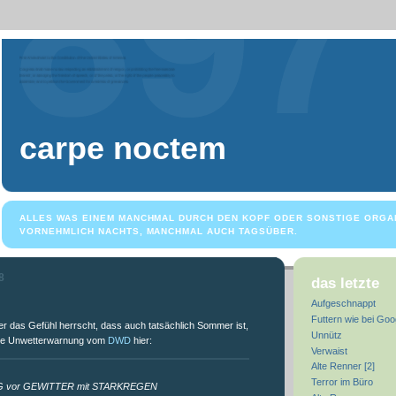
carpe noctem
ALLES WAS EINEM MANCHMAL DURCH DEN KOPF ODER SONSTIGE ORGA
VORNEHMLICH NACHTS, MANCHMAL AUCH TAGSÜBER.
8
das letzte
Aufgeschnappt
Futtern wie bei Go
 das Gefühl herrscht, dass auch tatsächlich Sommer ist,
Unnütz
che Unwetterwarnung vom
DWD
hier:
Verwaist
Alte Renner [2]
Terror im Büro
G vor GEWITTER mit STARKREGEN