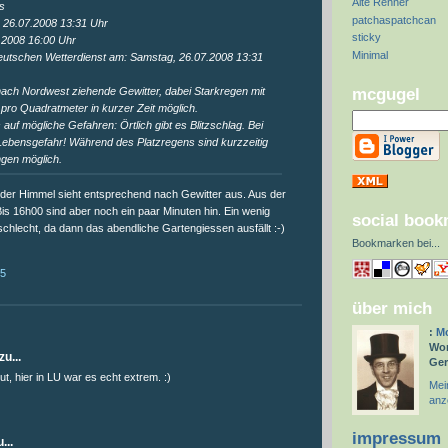
Alte Renner
s
patchaspatchcan
, 26.07.2008 13:31 Uhr
sticky
.2008 16:00 Uhr
Minimal
tschen Wetterdienst am: Samstag, 26.07.2008 13:31
mcgugel
nach Nordwest ziehende Gewitter, dabei Starkregen mit
pro Quadratmeter in kurzer Zeit möglich.
f mögliche Gefahren: Örtlich gibt es Blitzschlag. Bei
 Lebensgefahr! Während des Platzregens sind kurzzeitig
gen möglich.
d der Himmel sieht entsprechend nach Gewitter aus. Aus der
Bis 16h00 sind aber noch ein paar Minuten hin. Ein wenig
social boo
chlecht, da dann das abendliche Gartengiessen ausfällt :-)
Bookmarken bei
...
15
über mich
:
:
Mc
Wor
u...
Ge
t, hier in LU war es echt extrem. :)
Mein
anz
impressum
...