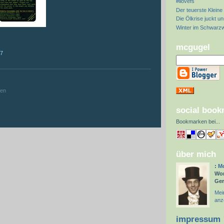
#ilovefs
Der teuerste Kleine 
Die Ölkrise juckt un
Winter im Schwarz
mcgugel
57
:
hen
social boo
Bookmarken bei
...
über mich
:
Mc
Wor
Ge
Mein
anz
impressum