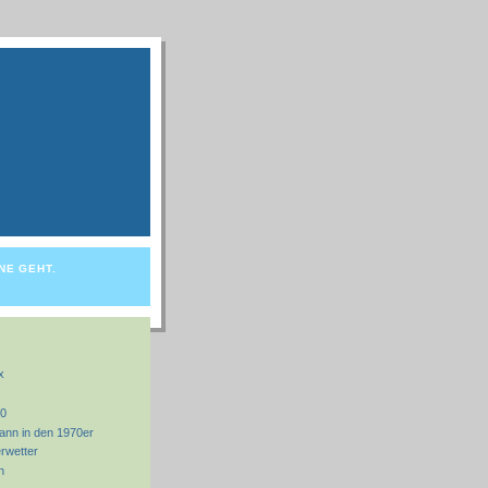
NE GEHT.
x
70
ann in den 1970er
rwetter
n