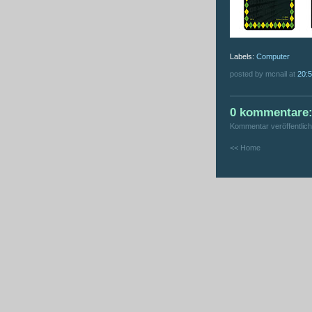
Labels:
Computer
posted by mcnail at
20:
0 kommentare
Kommentar veröffentlic
<< Home