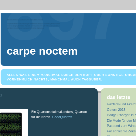
carpe noctem
ALLES WAS EINEM MANCHMAL DURCH DEN KOPF ODER SONSTIGE ORGA
VORNEHMLICH NACHTS, MANCHMAL AUCH TAGSÜBER.
13
das letzte
ajaxterm und Firefo
Ostern 2013
Ein Quartettspiel mal anders, Quartett
Dodge Charger 19
für die Nerds:
CodeQuartett
Die Mode für den M
Passend zum Winte
Für schlechte Zeite