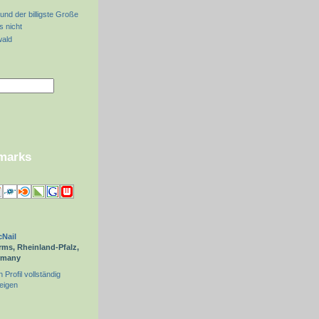
und der billigste Große
s nicht
wald
kmarks
Nail
ms, Rheinland-Pfalz,
rmany
 Profil vollständig
eigen