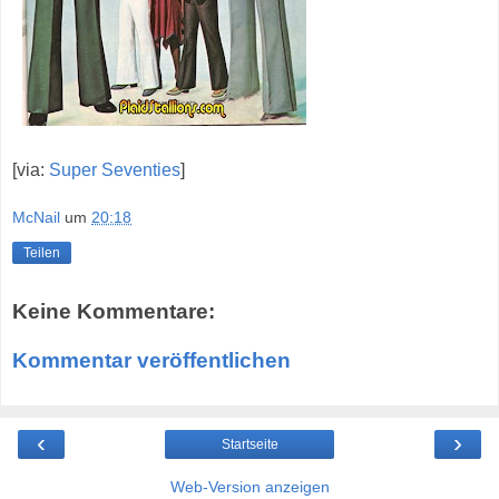
[via:
Super Seventies
]
McNail
um
20:18
Teilen
Keine Kommentare:
Kommentar veröffentlichen
‹
›
Startseite
Web-Version anzeigen