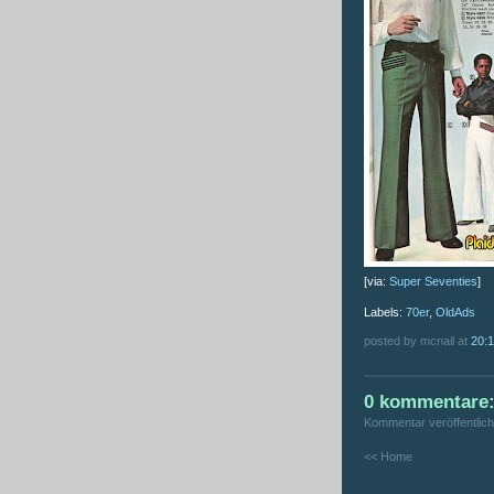
[via:
Super Seventies
]
Labels:
70er
,
OldAds
posted by mcnail at
20:
0 kommentare
Kommentar veröffentlic
<< Home