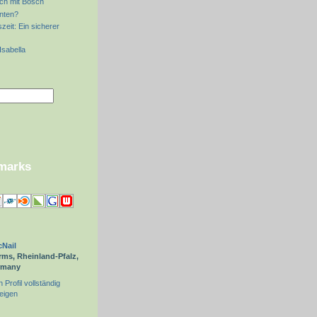
sch mit Bosch
nten?
eit: Ein sicherer
Isabella
kmarks
Nail
ms, Rheinland-Pfalz,
rmany
 Profil vollständig
eigen