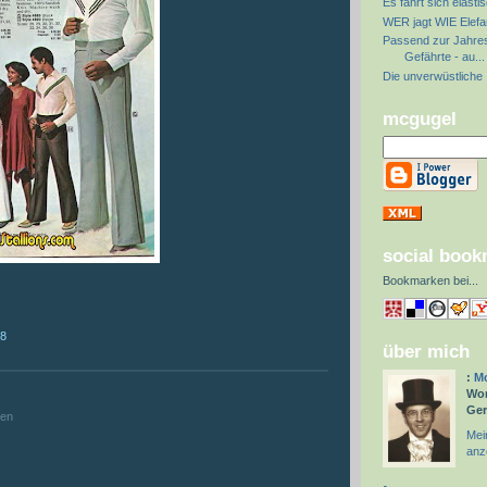
Es fährt sich elasti
WER jagt WIE Elefa
Passend zur Jahresz
Gefährte - au...
Die unverwüstliche 
mcgugel
social boo
Bookmarken bei
...
18
über mich
:
Mc
:
Wor
Ge
hen
Mein
anz