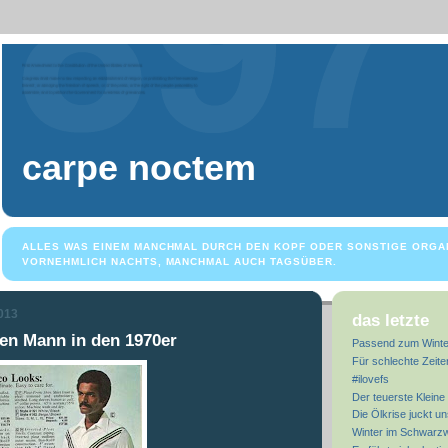
carpe noctem
ALLES WAS EINEM MANCHMAL DURCH DEN KOPF ODER SONSTIGE ORGA
VORNEHMLICH NACHTS, MANCHMAL AUCH TAGSÜBER.
013
das letzte
en Mann in den 1970er
Passend zum Winte
Für schlechte Zeite
#ilovefs
Der teuerste Kleine 
Die Ölkrise juckt un
Winter im Schwarz