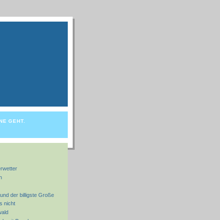
NE GEHT.
rwetter
n
und der billigste Große
s nicht
wald