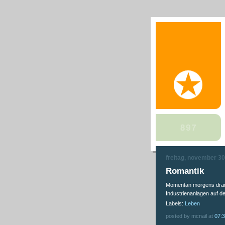
freitag, november 30
Romantik
Momentan morgens dram
Industrienanlagen auf d
Labels:
Leben
posted by mcnail at
07: