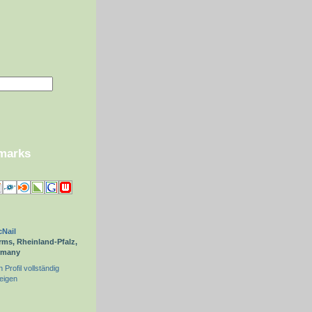
kmarks
Nail
ms, Rheinland-Pfalz,
rmany
 Profil vollständig
eigen