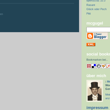
openSUSE 10.3
Rasant
:
Glück oder Pech
Pitti
hen
mcgugel
social boo
Bookmarken bei
...
über mich
:
Mc
Wor
Ge
Mein
anz
impressum