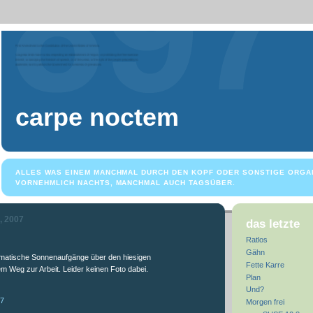
carpe noctem
ALLES WAS EINEM MANCHMAL DURCH DEN KOPF ODER SONSTIGE ORGA
VORNEHMLICH NACHTS, MANCHMAL AUCH TAGSÜBER.
, 2007
das letzte
Ratlos
Gähn
atische Sonnenaufgänge über den hiesigen
Fette Karre
em Weg zur Arbeit. Leider keinen Foto dabei.
Plan
Und?
37
Morgen frei