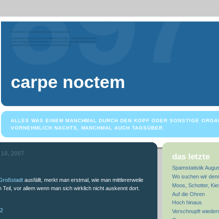
carpe noctem
ALLES WAS EINEM MANCHMAL DURCH DEN KOPF ODER SONSTIGE ORGA
VORNEHMLICH NACHTS, MANCHMAL AUCH TAGSÜBER.
 18, 2007
das letzte
Spamstatistik Augu
Wo suchen wir den
Großstadt
ausfällt, merkt man erstmal, wie man mittlererweile
Moos, Schotter, Kie
ein Teil, vor allem wenn man sich wirklich nicht auskennt dort.
Auf die Ohren
Hoch hinaus
42
Verschnupft wieder