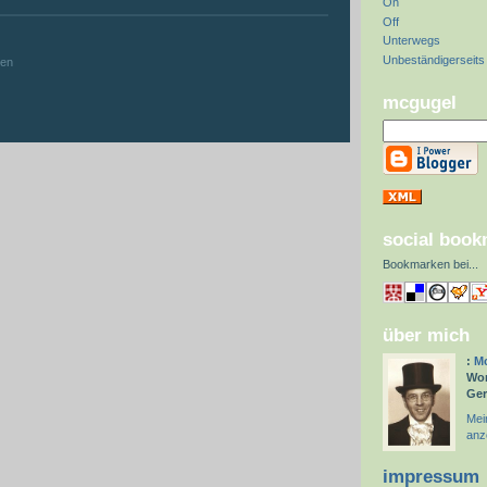
On
Off
:
Unterwegs
Unbeständigerseits
hen
mcgugel
social boo
Bookmarken bei
...
über mich
:
Mc
Wor
Ge
Mein
anz
impressum