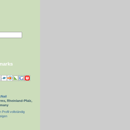
kmarks
Nail
ms, Rheinland-Pfalz,
rmany
 Profil vollständig
eigen