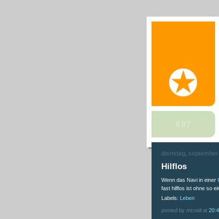
dienstag, september
Hilflos
Wenn das Navi in einer
fast hilflos ist ohne so 
Labels:
Leben
posted by mcnail at
20: