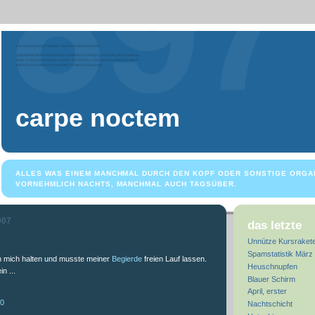
carpe noctem
ALLES WAS EINEM MANCHMAL DURCH DEN KOPF ODER SONSTIGE ORGA
VORNEHMLICH NACHTS, MANCHMAL AUCH TAGSÜBER.
007
das letzte
Unnütze Kursraket
Spamstatistik März
n mich halten und musste meiner
Begierde
freien Lauf lassen.
Heuschnupfen
n ...
Blauer Schirm
April, erster
20
Nachtschicht