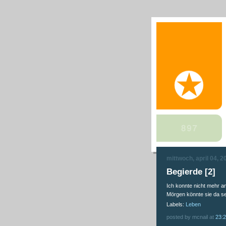
mittwoch, april 04, 2
Begierde [2]
Ich konnte nicht mehr a
Mörgen könnte sie da sei
Labels:
Leben
posted by mcnail at
23: