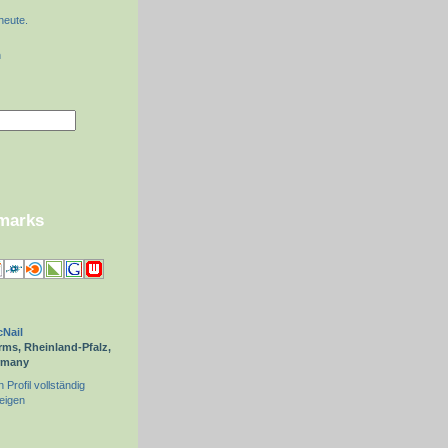
heute.
n
kmarks
Nail
ms, Rheinland-Pfalz,
rmany
 Profil vollständig
eigen