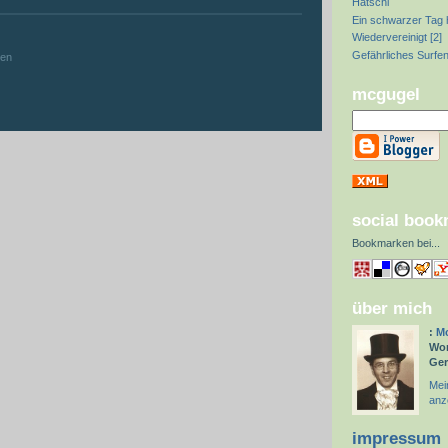
Hatschi
Ein schwarzer Tag 
:
Wiedervereinigt [2]
Gefährliches Surfe
hen
mcgugel
social boo
Bookmarken bei
...
über mich
:
Mc
Wor
Ge
Mein
anz
impressum